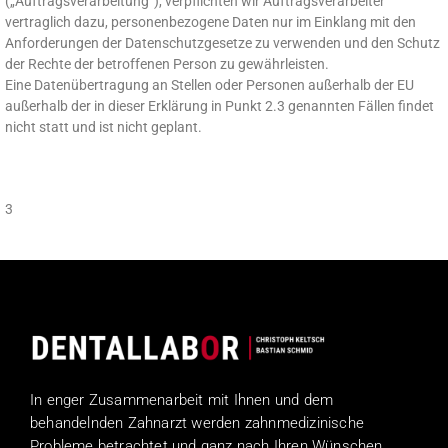
(„Auftragsverarbeitung“), verpflichten wir Auftragsverarbeiter
vertraglich dazu, personenbezogene Daten nur im Einklang mit den
Anforderungen der Datenschutzgesetze zu verwenden und den Schutz
der Rechte der betroffenen Person zu gewährleisten.
Eine Datenübertragung an Stellen oder Personen außerhalb der EU
außerhalb der in dieser Erklärung in Punkt 2.3 genannten Fällen findet
nicht statt und ist nicht geplant.
3
In enger Zusammenarbeit mit Ihnen und dem
behandelnden Zahnarzt werden zahnmedizinische
Probleme betrachtet und ganz nach Ihren Wünschen