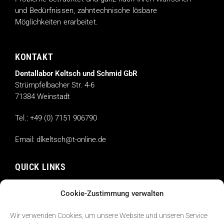
und Bedürfnissen, zahntechnische lösbare
Möglichkeiten erarbeitet.
KONTAKT
Dentallabor Keltsch und Schmid GbR
Strümpfelbacher Str. 4-6
71384 Weinstadt
Tel.:
+49 (0) 7151 906790
Email:
dlkeltsch@t-online.de
QUICK LINKS
Home
Cookie-Zustimmung verwalten
Christoph Keltsch
Bastian Schmid
Wir verwenden Cookies, um unsere Website und unseren Service